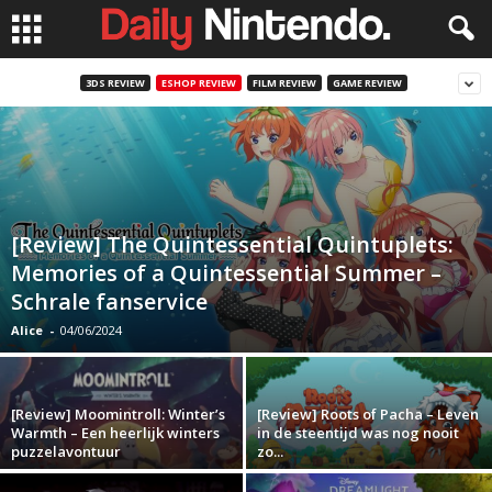
3DS REVIEW
ESHOP REVIEW
FILM REVIEW
GAME REVIEW
[Review] The Quintessential Quintuplets:
Memories of a Quintessential Summer –
Schrale fanservice
Alice
-
04/06/2024
[Review] Moomintroll: Winter’s
[Review] Roots of Pacha – Leven
Warmth – Een heerlijk winters
in de steentijd was nog nooit
puzzelavontuur
zo...