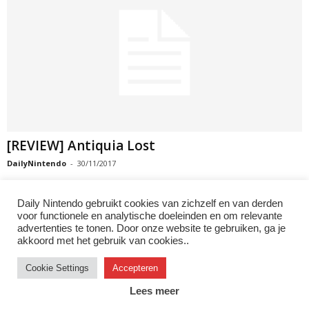
[REVIEW] Antiquia Lost
DailyNintendo
-
30/11/2017
Daily Nintendo gebruikt cookies van zichzelf en van derden
voor functionele en analytische doeleinden en om relevante
advertenties te tonen. Door onze website te gebruiken, ga je
2
3
4
akkoord met het gebruik van cookies..
Cookie Settings
Accepteren
Instagram
Facebook
X/Twitter
Youtube
Discord
Lees meer
© 2007–2026 Daily Nintendo