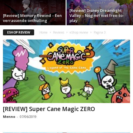
[Review] Disney Dreamlight
[Review] Memory Rewind – Een
Valley – Nog net niet free-to-
verrassende onthulling
play
ESHOP REVIEW
Home
Reviews
eShop review
Pagina 3
[REVIEW] Super Cane Magic ZERO
Menno
-
07/06/2019