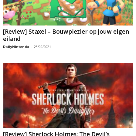
[Review] Staxel – Bouwplezier op jouw eigen
eiland
DailyNintendo
-
23/09/2021
[Review] Sherlock Holmes: The Devil’s