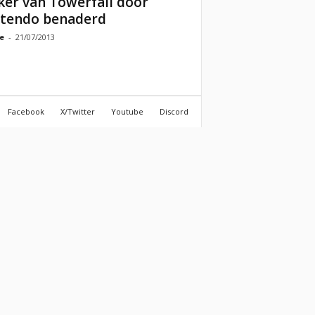
er van Towerfall door
tendo benaderd
e
-
21/07/2013
Facebook
X/Twitter
Youtube
Discord