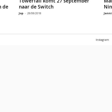
Towerfall komt 27 september
Mak
n de
naar de Switch
Nin
Jop
-
28/08/2018
Janni
Instagram