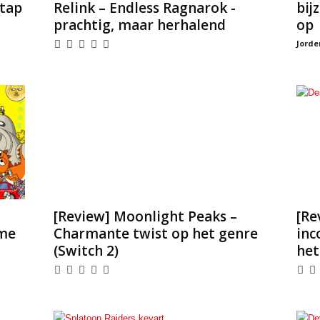
stap
Relink – Endless Ragnarok -
bij
prachtig, maar herhalend
op
Jorde
[Review] Moonlight Peaks –
[Re
tme
Charmante twist op het genre
inc
(Switch 2)
het