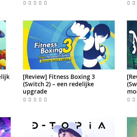
lijk
[Review] Fitness Boxing 3
[Re
(Switch 2) – een redelijke
(Sw
upgrade
mo