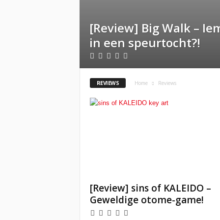
[Review] Big Walk – Ie
in een speurtocht?!
REVIEWS
Home
Reviews
[Review] sins of KALEIDO –
Geweldige otome-game!