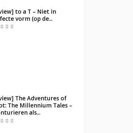
view] to a T – Niet in
fecte vorm (op de...
view] The Adventures of
iot: The Millennium Tales –
nturieren als...