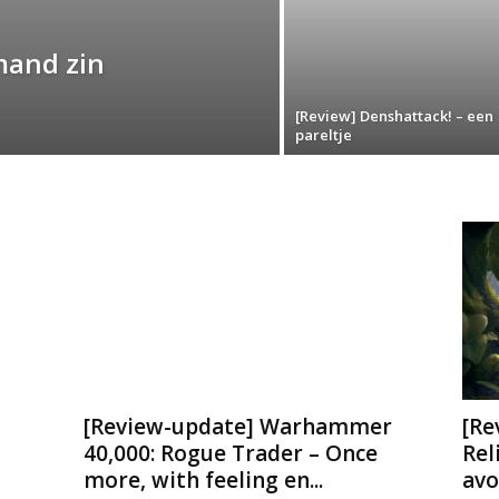
mand zin
[Review] Denshattack! – een
pareltje
[Review-update] Warhammer
[Re
40,000: Rogue Trader – Once
Rel
more, with feeling en...
avo