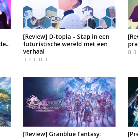
[Review] D-topia – Stap in een
[Re
e...
futuristische wereld met een
pra
verhaal
[Review] Granblue Fantasy:
[Pr