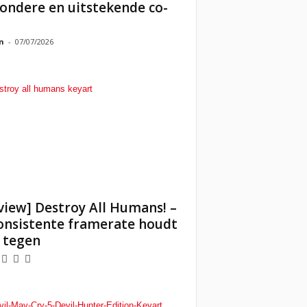
zondere en uitstekende co-
n
-
07/07/2026
view] Destroy All Humans! –
onsistente framerate houdt
 tegen