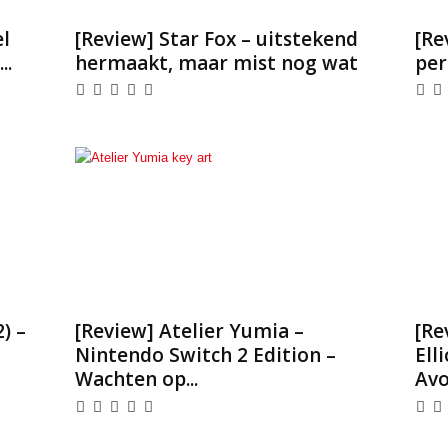
el
[Review] Star Fox – uitstekend
[Re
..
hermaakt, maar mist nog wat
per
) –
[Review] Atelier Yumia –
[Re
Nintendo Switch 2 Edition –
Ell
Wachten op...
Avo