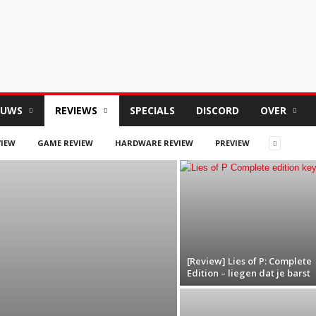
EUWS
REVIEWS
SPECIALS
DISCORD
OVER
VIEW
GAME REVIEW
HARDWARE REVIEW
PREVIEW
[Review] Lies of P: Complete
Edition – liegen dat je barst