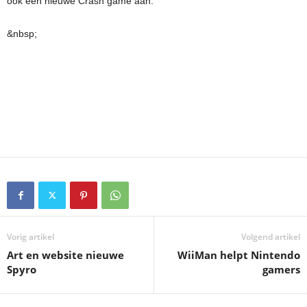
ook een nieuwe Crash game aan.
&nbsp;
Vorig artikel
Volgend artikel
Art en website nieuwe
WiiMan helpt Nintendo
Spyro
gamers