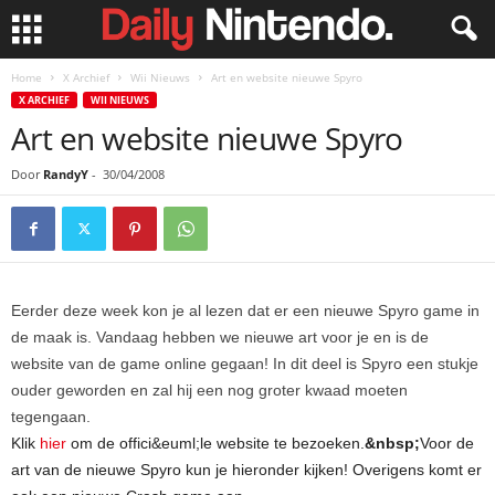
Home
X Archief
Wii Nieuws
Art en website nieuwe Spyro
X ARCHIEF
WII NIEUWS
Art en website nieuwe Spyro
Door
RandyY
-
30/04/2008
Eerder deze week kon je al lezen dat er een nieuwe Spyro game in
de maak is. Vandaag hebben we nieuwe art voor je en is de
website van de game online gegaan! In dit deel is Spyro een stukje
ouder geworden en zal hij een nog groter kwaad moeten
tegengaan.
Klik
hier
om de offici&euml;le website te bezoeken.
&nbsp;
Voor de
art van de nieuwe Spyro kun je hieronder kijken! Overigens komt er