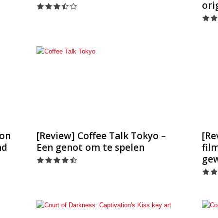
ori
ion
[Review] Coffee Talk Tokyo –
[Re
nd
Een genot om te spelen
fil
gew