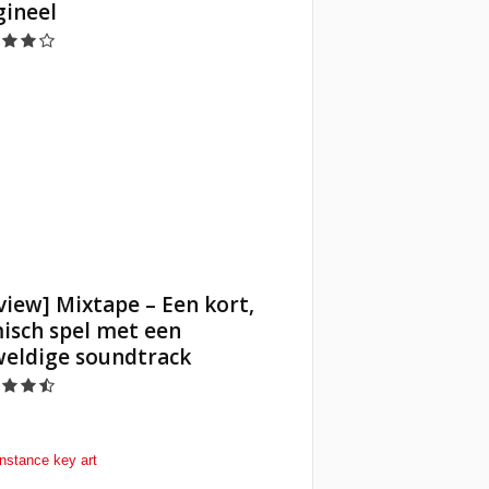
gineel
view] Mixtape – Een kort,
misch spel met een
eldige soundtrack