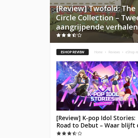
[Review] Twofold: The 
Circle Collection – Twe
aangrijpende verhalen
ESHOP REVIEW
Home
Reviews
eShop r
[Review] K-pop Idol Stories:
Road to Debut – Waar blijft d