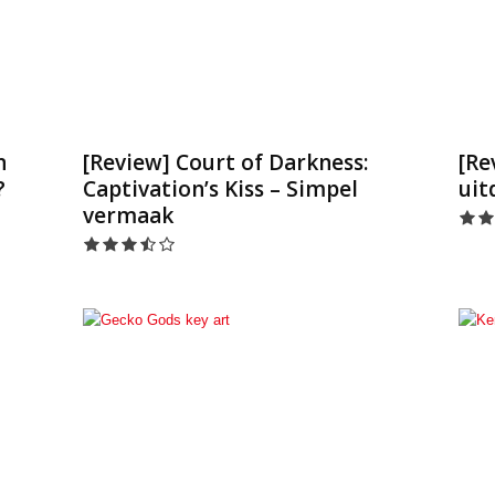
n
[Review] Court of Darkness:
[Re
?
Captivation’s Kiss – Simpel
uit
vermaak