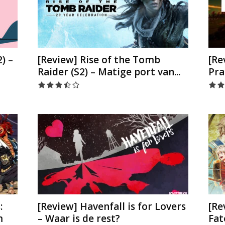
) –
[Review] Rise of the Tomb
[Re
Raider (S2) – Matige port van...
Pra
:
[Review] Havenfall is for Lovers
[Re
m
– Waar is de rest?
Fat