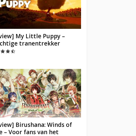
view] My Little Puppy –
chtige tranentrekker
view] Birushana: Winds of
e – Voor fans van het