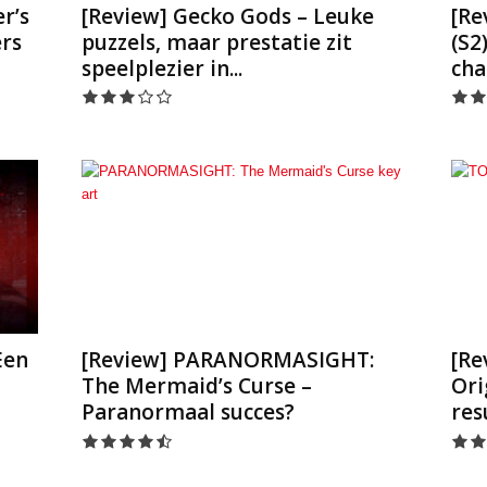
r’s
[Review] Gecko Gods – Leuke
[Re
rs
puzzels, maar prestatie zit
(S2
speelplezier in...
ch
Een
[Review] PARANORMASIGHT:
[Re
The Mermaid’s Curse –
Ori
Paranormaal succes?
res