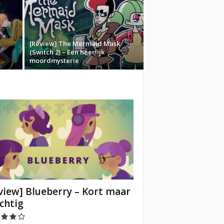
[Review] The Mermaid Mask
(Switch 2) – Een heerlijk
moordmysterie
view] Blueberry – Kort maar
chtig