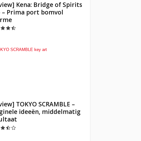
view] Kena: Bridge of Spirits
) – Prima port bomvol
arme
view] TOKYO SCRAMBLE –
ginele ideeën, middelmatig
ultaat