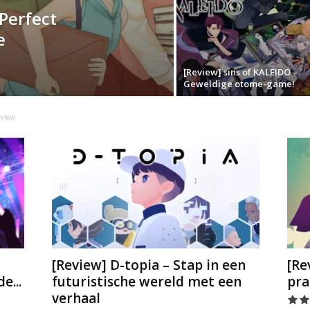
Perfect
e
[Review] sins of KALEIDO –
Geweldige otome-game!
eview
[Review] D-topia – Stap in een
[Re
e...
futuristische wereld met een
pra
verhaal