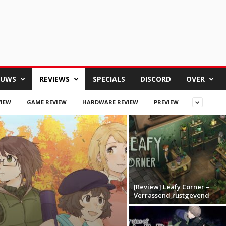
EUWS
REVIEWS
SPECIALS
DISCORD
OVER
VIEW
GAME REVIEW
HARDWARE REVIEW
PREVIEW
[Review] Leafy Corner –
Verrassend rustgevend