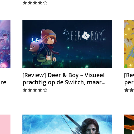
[Review] Deer & Boy – Visueel
[Re
nre
prachtig op de Switch, maar...
per