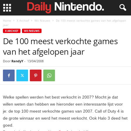
Home
X Archief
Wii Nieuws
De 100 meest verkochte games van het afgelopen
jaar
X ARCHIEF
WII NIEUWS
De 100 meest verkochte games
van het afgelopen jaar
Door
RandyY
-
13/04/2008
Welke spellen werden het best verkocht in 2007? Mocht je dat
willen weten dan hebben we hieronder een interessante lijst voor
je: de top 100 meest verkochte games van 2007. Call of Duty 4 is
de grote winnaar en werd het meest verkocht. Ook Halo 3 deed het
goed.