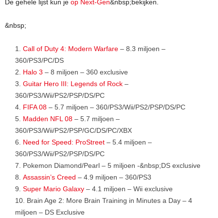
De gehele lijst kun je
op Next-Gen
&nbsp;bekijken.
&nbsp;
Call of Duty 4: Modern Warfare
– 8.3 miljoen –
360/PS3/PC/DS
Halo 3
– 8 miljoen – 360 exclusive
Guitar Hero III: Legends of Rock
–
360/PS3/Wii/PS2/PSP/DS/PC
FIFA 08
– 5.7 miljoen – 360/PS3/Wii/PS2/PSP/DS/PC
Madden NFL 08
– 5.7 miljoen –
360/PS3/Wii/PS2/PSP/GC/DS/PC/XBX
Need for Speed: ProStreet
– 5.4 miljoen –
360/PS3/Wii/PS2/PSP/DS/PC
Pokemon Diamond/Pearl – 5 miljoen -&nbsp;DS exclusive
Assassin’s Creed
– 4.9 miljoen – 360/PS3
Super Mario Galaxy
– 4.1 miljoen – Wii exclusive
Brain Age 2: More Brain Training in Minutes a Day – 4
miljoen – DS Exclusive