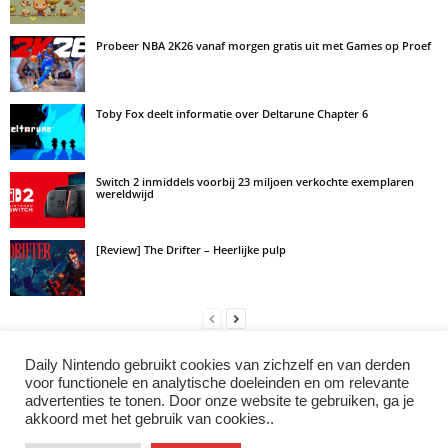
Probeer NBA 2K26 vanaf morgen gratis uit met Games op Proef
Toby Fox deelt informatie over Deltarune Chapter 6
Switch 2 inmiddels voorbij 23 miljoen verkochte exemplaren
wereldwijd
[Review] The Drifter – Heerlijke pulp
Daily Nintendo gebruikt cookies van zichzelf en van derden
LAAT EEN REACTIE ACHTER
voor functionele en analytische doeleinden en om relevante
advertenties te tonen. Door onze website te gebruiken, ga je
Log in om een opmerking achter te laten
akkoord met het gebruik van cookies..