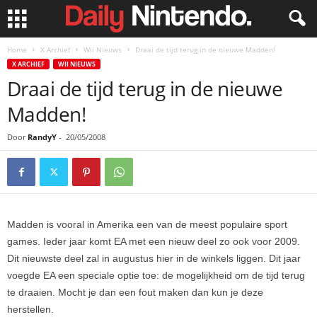
Home
X Archief
Wii Nieuws
Draai de tijd terug in de nieuwe Madden!
X ARCHIEF
WII NIEUWS
Draai de tijd terug in de nieuwe
Madden!
Door
RandyY
-
20/05/2008
Madden is vooral in Amerika een van de meest populaire sport
games. Ieder jaar komt EA met een nieuw deel zo ook voor 2009.
Dit nieuwste deel zal in augustus hier in de winkels liggen. Dit jaar
voegde EA een speciale optie toe: de mogelijkheid om de tijd terug
te draaien. Mocht je dan een fout maken dan kun je deze
herstellen.