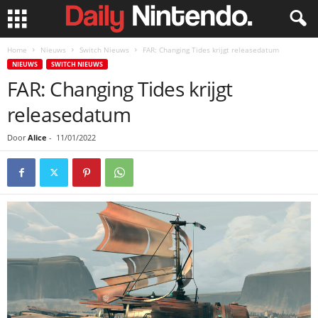
Home
Nieuws
Switch Nieuws
FAR: Changing Tides krijgt releasedatum
NIEUWS
SWITCH NIEUWS
FAR: Changing Tides krijgt
releasedatum
Door
Alice
-
11/01/2022