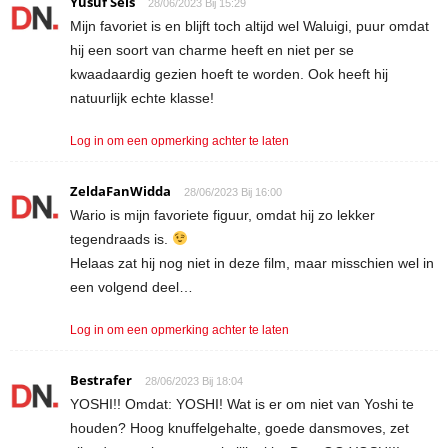
Yusuf Sels
28/06/2023 Bij 15:29
Mijn favoriet is en blijft toch altijd wel Waluigi, puur omdat
hij een soort van charme heeft en niet per se
kwaadaardig gezien hoeft te worden. Ook heeft hij
natuurlijk echte klasse!
Log in om een opmerking achter te laten
ZeldaFanWidda
28/06/2023 Bij 16:00
Wario is mijn favoriete figuur, omdat hij zo lekker
tegendraads is.
Helaas zat hij nog niet in deze film, maar misschien wel in
een volgend deel…
Log in om een opmerking achter te laten
Bestrafer
28/06/2023 Bij 18:04
YOSHI!! Omdat: YOSHI! Wat is er om niet van Yoshi te
houden? Hoog knuffelgehalte, goede dansmoves, zet