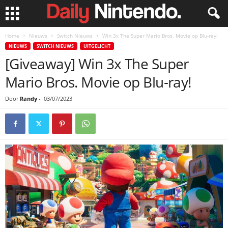
Home
Nieuws
Switch Nieuws
Win 3x The Super Mario Bros. Movie op Blu-ray!
NIEUWS
SWITCH NIEUWS
UITGELICHT
[Giveaway] Win 3x The Super
Mario Bros. Movie op Blu-ray!
Door
Randy
-
03/07/2023