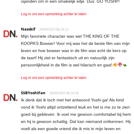
vijanden om in een smakelijk eitje. Dus: GO YOSHI!!
Log in om een opmerking achter te laten
Nasskif
28/06/2023 Bij 18:12
Mijn favoriete character was wel THE KING OF THE
KOOPA’S Bowser! Voor mij was het de beste film van mijn
leven en hoe bowser was in de film was echt de kers op
de taart! Hij ziet er fantastisch uit en natuurlijk zijn
persoonlijkheid in de film is wel hilarisch en gaaf.
Log in om een opmerking achter te laten
SSBYoshiFan
28/06/2023 Bij 18:26
Ik denk dat ik toch met het antwoord Yoshi ga! Als kind
vond ik Yoshi altijd ontzettend leuk en het is me zo te zien
goed bij gebleven. Ik voel me gewoon comfortabel bij hem
en hij is gewoon schattig. Dat kan niemand ontkennen. Hij
voelt als een goede vriend die ik mis in mijn leven en