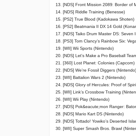
13. [NDS] Front Mission 2089: Border of
14. [NDS] Riddle Training (Benesse)
15. [PS2] True Blood (Kadokawa Shoten)
16. [PS2] Beatmania II DX 14 Gold (Kona
17. [NDS] Taiko Drum Master DS: Seven 
18. [PS3] Tom Clancy’s Rainbow Six: Vega
19. [WII] Wii Sports (Nintendo)
20. [NDS] Let’s Make a Pro Baseball Tea
21. [360] Lost Planet: Colonies (Capcom)
22. [NDS] We’re Fossil Diggers (Nintendo
23. [WII] Battalion Wars 2 (Nintendo)
24. [NDS] Glory of Hercules: Proof of Spir
25. [WII] Link’s Crossbow Training (Ninte
26. [WII] Wii Play (Nintendo)
27. [NDS] Pok&eacute;mon Ranger: Bato
28. [NDS] Mario Kart DS (Nintendo)
29. [NDS] Tottado! Yowiko’s Deserted Isl
30. [WII] Super Smash Bros. Brawl (Ninte