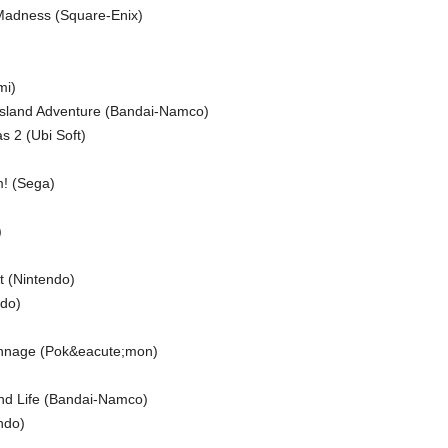
 Madness (Square-Enix)
mi)
Island Adventure (Bandai-Namco)
s 2 (Ubi Soft)
m! (Sega)
)
it (Nintendo)
ndo)
nnage (Pok&eacute;mon)
and Life (Bandai-Namco)
ndo)