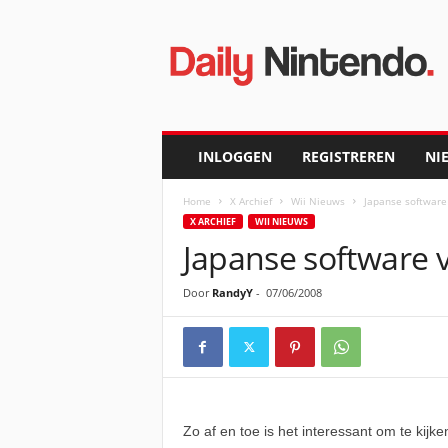
D
a
i
l
y
N
i
INLOGGEN
REGISTREREN
NI
n
t
Home
X Archief
Wii Nieuws
Japanse software
e
X ARCHIEF
WII NIEUWS
n
Japanse software 
d
o
Door
RandyY
-
07/06/2008
Zo af en toe is het interessant om te kij