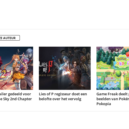
ZE AUTEUR
iler gedeeld voor
Lies of P regisseur doet een
Game Freak deelt 
the Sky 2nd Chapter
belofte over het vervolg
beelden van Pok
Pokopia