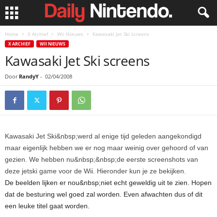
Home
X Archief
Wii Nieuws
Kawasaki Jet Ski screens
X ARCHIEF
WII NIEUWS
Kawasaki Jet Ski screens
Door
RandyY
-
02/04/2008
Kawasaki Jet Ski&nbsp;werd al enige tijd geleden aangekondigd
maar eigenlijk hebben we er nog maar weinig over gehoord of van
gezien. We hebben nu&nbsp;&nbsp;de eerste screenshots van
deze jetski game voor de Wii. Hieronder kun je ze bekijken.
De beelden lijken er nou&nbsp;niet echt geweldig uit te zien. Hopen
dat de besturing wel goed zal worden. Even afwachten dus of dit
een leuke titel gaat worden.