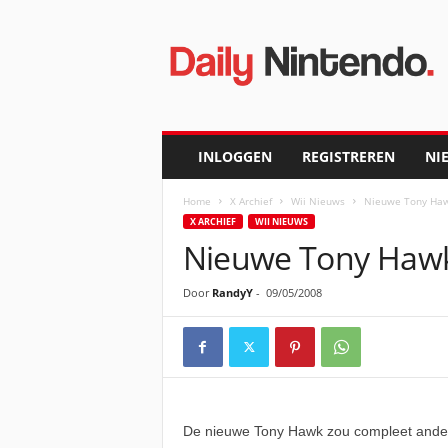
D
a
i
l
y
N
i
INLOGGEN
REGISTREREN
NI
n
t
Home
X Archief
Wii Nieuws
Nieuwe Tony Haw
e
X ARCHIEF
WII NIEUWS
n
Nieuwe Tony Hawk
d
o
Door
RandyY
-
09/05/2008
De nieuwe Tony Hawk zou compleet anders