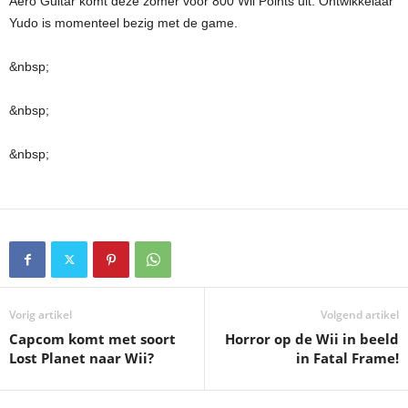
Aero Guitar komt deze zomer voor 800 Wii Points uit. Ontwikkelaar
Yudo is momenteel bezig met de game.
&nbsp;
&nbsp;
&nbsp;
Vorig artikel
Volgend artikel
Capcom komt met soort
Horror op de Wii in beeld
Lost Planet naar Wii?
in Fatal Frame!