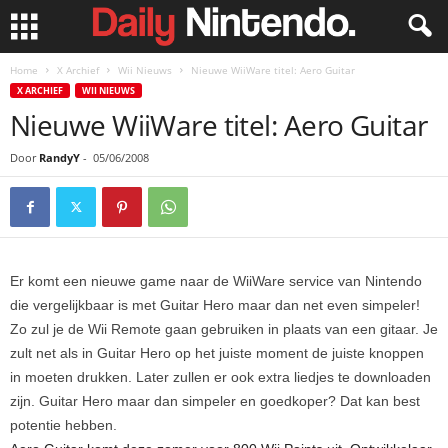
Home
X Archief
Wii Nieuws
Nieuwe WiiWare titel: Aero Guitar
X ARCHIEF
WII NIEUWS
Nieuwe WiiWare titel: Aero Guitar
Door
RandyY
-
05/06/2008
Er komt een nieuwe game naar de WiiWare service van Nintendo
die vergelijkbaar is met Guitar Hero maar dan net even simpeler!
Zo zul je de Wii Remote gaan gebruiken in plaats van een gitaar. Je
zult net als in Guitar Hero op het juiste moment de juiste knoppen
in moeten drukken. Later zullen er ook extra liedjes te downloaden
zijn. Guitar Hero maar dan simpeler en goedkoper? Dat kan best
potentie hebben.