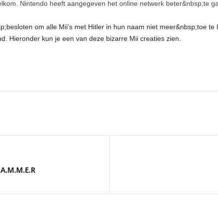
r welkom. Nintendo heeft aangegeven het online netwerk beter&nbsp;te 
esloten om alle Mii’s met Hitler in hun naam niet meer&nbsp;toe te l
. Hieronder kun je een van deze bizarre Mii creaties zien.
.A.M.M.E.R