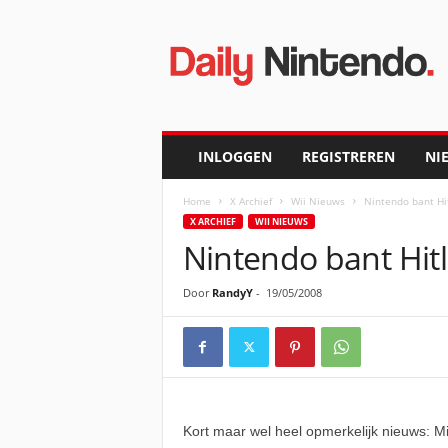
D
a
i
l
y
N
i
INLOGGEN
REGISTREREN
NI
n
t
Home
X Archief
Wii Nieuws
Nintendo bant Hi
e
X ARCHIEF
WII NIEUWS
n
Nintendo bant Hit
d
o
Door
RandyY
-
19/05/2008
Kort maar wel heel opmerkelijk nieuws: Mi