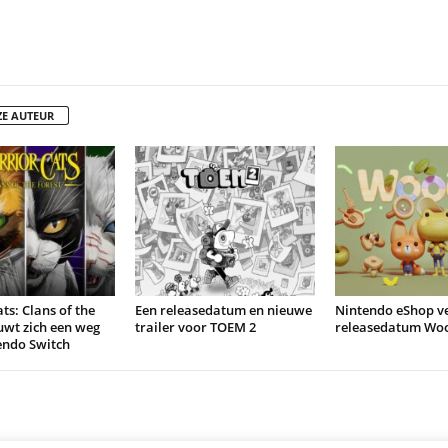
ZE AUTEUR
ts: Clans of the
Een releasedatum en nieuwe
Nintendo eShop v
uwt zich een weg
trailer voor TOEM 2
releasedatum Wo
endo Switch