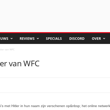
EUWS
REVIEWS
SPECIALS
DISCORD
OVER
tler van WFC
ler van WFC
i’s met Hitler in hun naam zijn verschenen op&nbsp; het online netwer