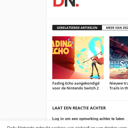
GERELATEERDE ARTIKELEN
MEER VAN DE
Fading Echo aangekondigd
Nieuwe tra
voor de Nintendo Switch 2
Trails in 
LAAT EEN REACTIE ACHTER
Log in om een opmerking achter te laten
Daily Nintendo gebruikt cookies van zichzelf en van derden voor 