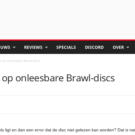
EUWS
REVIEWS
SPECIALS
DISCORD
OVER
t op onleesbare Brawl-discs
 op onleesbare Brawl-discs
ls ligt en dan een error dat de disc niet gelezen kan worden? Dat is nat