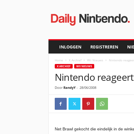
D
a
i
l
y
N
i
INLOGGEN
REGISTREREN
NI
n
t
Home
X Archief
Wii Nieuws
Nintendo reageer
e
X ARCHIEF
WII NIEUWS
n
Nintendo reageert
d
o
Door
RandyY
-
28/06/2008
Net Brawl gekocht die eindelijk in de winke