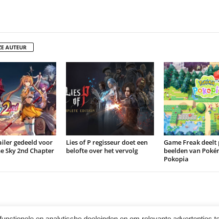
ZE AUTEUR
iler gedeeld voor
Lies of P regisseur doet een
Game Freak deelt 
the Sky 2nd Chapter
belofte over het vervolg
beelden van Pok
Pokopia
functionele en analytische doeleinden en om relevante advertenties t