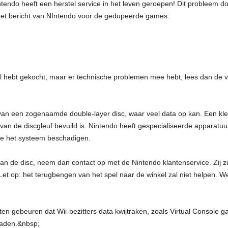
tendo heeft een herstel service in het leven geroepen! Dit probleem d
et bericht van NIntendo voor de gedupeerde games:
wl hebt gekocht, maar er technische problemen mee hebt, lees dan de v
an een zogenaamde double-layer disc, waar veel data op kan. Een kle
s van de discgleuf bevuild is. Nintendo heeft gespecialiseerde apparat
je het systeem beschadigen.
n van de disc, neem dan contact op met de Nintendo klantenservice. Zij zu
 (Let op: het terugbengen van het spel naar de winkel zal niet helpen
ten gebeuren dat Wii-bezitters data kwijtraken, zoals Virtual Console 
oaden.&nbsp;