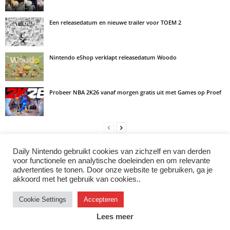
Een releasedatum en nieuwe trailer voor TOEM 2
Nintendo eShop verklapt releasedatum Woodo
Probeer NBA 2K26 vanaf morgen gratis uit met Games op Proef
Daily Nintendo gebruikt cookies van zichzelf en van derden
LAAT EEN REACTIE ACHTER
voor functionele en analytische doeleinden en om relevante
advertenties te tonen. Door onze website te gebruiken, ga je
Log in om een opmerking achter te laten
akkoord met het gebruik van cookies..
Cookie Settings
Accepteren
Instagram
Facebook
X/Twitter
Youtube
Discord
Lees meer
© 2007–2026 Daily Nintendo