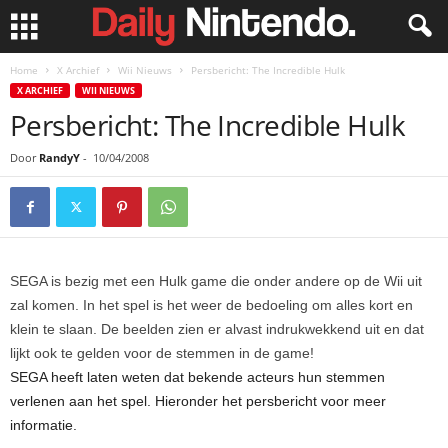
Home
X Archief
Wii Nieuws
Persbericht: The Incredible Hulk
X ARCHIEF
WII NIEUWS
Persbericht: The Incredible Hulk
Door
RandyY
-
10/04/2008
SEGA is bezig met een Hulk game die onder andere op de Wii uit
zal komen. In het spel is het weer de bedoeling om alles kort en
klein te slaan. De beelden zien er alvast indrukwekkend uit en dat
lijkt ook te gelden voor de stemmen in de game!
SEGA heeft laten weten dat bekende acteurs hun stemmen
verlenen aan het spel. Hieronder het persbericht voor meer
informatie.