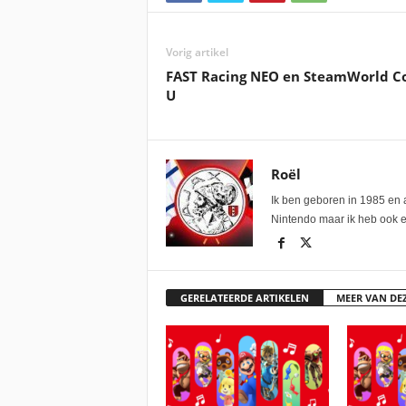
Vorig artikel
FAST Racing NEO en SteamWorld Col
U
Roël
Ik ben geboren in 1985 en a
Nintendo maar ik heb ook ee
GERELATEERDE ARTIKELEN
MEER VAN DE