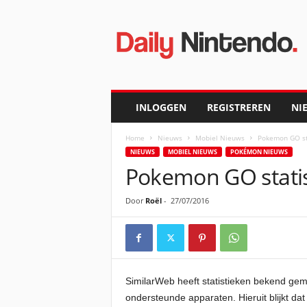
D
a
i
l
y
N
i
INLOGGEN
REGISTREREN
NI
n
t
Home
Nieuws
Mobiel Nieuws
Pokemon GO st
e
NIEUWS
MOBIEL NIEUWS
POKÉMON NIEUWS
n
Pokemon GO statis
d
o
Door
Roël
-
27/07/2016
SimilarWeb heeft statistieken bekend gem
ondersteunde apparaten. Hieruit blijkt dat