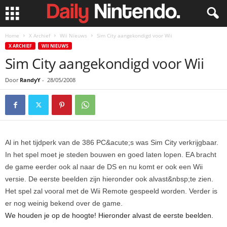
Home
X Archief
Wii Nieuws
Sim City aangekondigd voor Wii
X ARCHIEF
WII NIEUWS
Sim City aangekondigd voor Wii
Door
RandyY
-
28/05/2008
Al in het tijdperk van de 386 PC&acute;s was Sim City verkrijgbaar.
In het spel moet je steden bouwen en goed laten lopen. EA bracht
de game eerder ook al naar de DS en nu komt er ook een Wii
versie. De eerste beelden zijn hieronder ook alvast&nbsp;te zien.
Het spel zal vooral met de Wii Remote gespeeld worden. Verder is
er nog weinig bekend over de game.
We houden je op de hoogte! Hieronder alvast de eerste beelden.