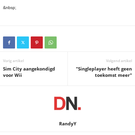
&nbsp;
Vorig artikel
Volgend artikel
Sim City aangekondigd
"Singleplayer heeft geen
voor Wii
toekomst meer"
RandyY