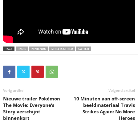
TAGS
INDIE
NINTENDO
STREETS OF RED
SWITCH
Vorig artikel
Volgend artikel
Nieuwe trailer Pokémon
10 Minuten aan off-screen
The Movie: Everyone’s
beeldmateriaal Travis
Story verschijnt
Strikes Again: No More
binnenkort
Heroes