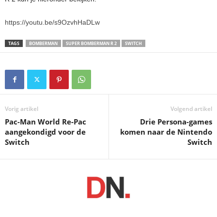
https://youtu.be/s9OzvhHaDLw
TAGS
BOMBERMAN
SUPER BOMBERMAN R 2
SWITCH
Vorig artikel
Volgend artikel
Pac-Man World Re-Pac
Drie Persona-games
aangekondigd voor de
komen naar de Nintendo
Switch
Switch