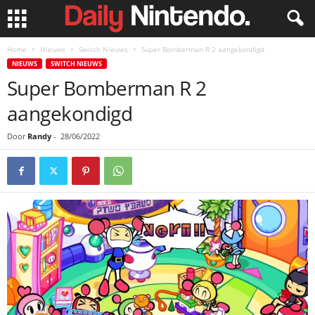
Home
Nieuws
Switch Nieuws
Super Bomberman R 2 aangekondigd
NIEUWS
SWITCH NIEUWS
Super Bomberman R 2
aangekondigd
Door
Randy
-
28/06/2022