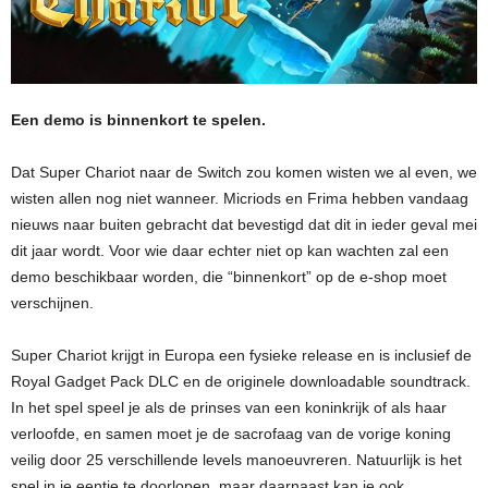
Een demo is binnenkort te spelen.
Dat Super Chariot naar de Switch zou komen wisten we al even, we
wisten allen nog niet wanneer. Micriods en Frima hebben vandaag
nieuws naar buiten gebracht dat bevestigd dat dit in ieder geval mei
dit jaar wordt. Voor wie daar echter niet op kan wachten zal een
demo beschikbaar worden, die “binnenkort” op de e-shop moet
verschijnen.
Super Chariot krijgt in Europa een fysieke release en is inclusief de
Royal Gadget Pack DLC en de originele downloadable soundtrack.
In het spel speel je als de prinses van een koninkrijk of als haar
verloofde, en samen moet je de sacrofaag van de vorige koning
veilig door 25 verschillende levels manoeuvreren. Natuurlijk is het
spel in je eentje te doorlopen, maar daarnaast kan je ook