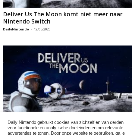
Deliver Us The Moon komt niet meer naar
Nintendo Switch
DailyNintendo
-
12/06/2020
Daily Nintendo gebruikt cookies van zichzelf en van derden
Deliver Us the Moon releasedatum en trailer
voor functionele en analytische doeleinden en om relevante
Patricia
-
25/04/2020
advertenties te tonen. Door onze website te gebruiken, ga je