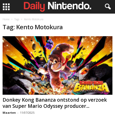
Home
Tags
Kento Motokura
Tag: Kento Motokura
Donkey Kong Bananza ontstond op verzoek
van Super Mario Odyssey producer...
Maarten
-
11/07/2025