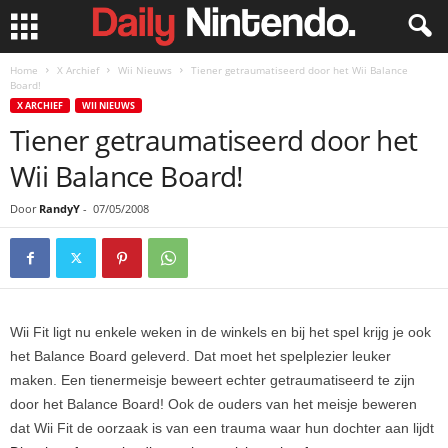
Home
X Archief
Wii Nieuws
Tiener getraumatiseerd door het Wii Balance
Board!
X ARCHIEF
WII NIEUWS
Tiener getraumatiseerd door het
Wii Balance Board!
Door
RandyY
-
07/05/2008
Wii Fit ligt nu enkele weken in de winkels en bij het spel krijg je ook
het Balance Board geleverd. Dat moet het spelplezier leuker
maken. Een tienermeisje beweert echter getraumatiseerd te zijn
door het Balance Board! Ook de ouders van het meisje beweren
dat Wii Fit de oorzaak is van een trauma waar hun dochter aan lijdt