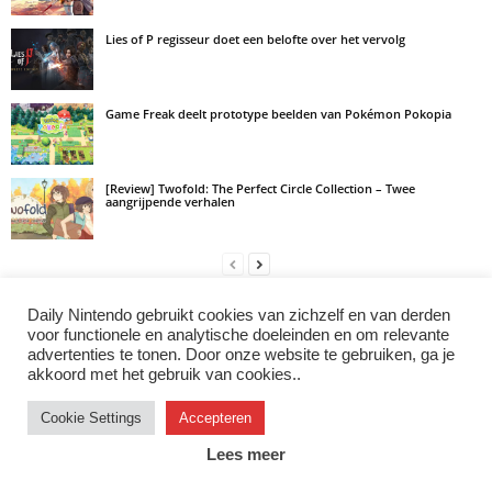
Lies of P regisseur doet een belofte over het vervolg
Game Freak deelt prototype beelden van Pokémon Pokopia
[Review] Twofold: The Perfect Circle Collection – Twee
aangrijpende verhalen
Daily Nintendo gebruikt cookies van zichzelf en van derden
LAAT EEN REACTIE ACHTER
voor functionele en analytische doeleinden en om relevante
advertenties te tonen. Door onze website te gebruiken, ga je
Log in om een opmerking achter te laten
akkoord met het gebruik van cookies..
Cookie Settings
Accepteren
Instagram
Facebook
X/Twitter
Youtube
Discord
Lees meer
© 2007–2026 Daily Nintendo