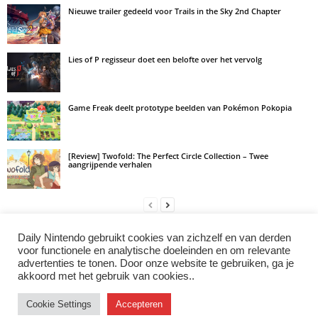
Nieuwe trailer gedeeld voor Trails in the Sky 2nd Chapter
Lies of P regisseur doet een belofte over het vervolg
Game Freak deelt prototype beelden van Pokémon Pokopia
[Review] Twofold: The Perfect Circle Collection – Twee
aangrijpende verhalen
Daily Nintendo gebruikt cookies van zichzelf en van derden
LAAT EEN REACTIE ACHTER
voor functionele en analytische doeleinden en om relevante
advertenties te tonen. Door onze website te gebruiken, ga je
Log in om een opmerking achter te laten
akkoord met het gebruik van cookies..
Cookie Settings
Accepteren
Instagram
Facebook
X/Twitter
Youtube
Discord