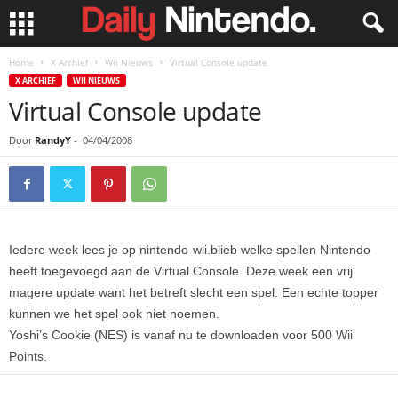
Home
X Archief
Wii Nieuws
Virtual Console update
X ARCHIEF
WII NIEUWS
Virtual Console update
Door
RandyY
-
04/04/2008
Iedere week lees je op nintendo-wii.blieb welke spellen Nintendo
heeft toegevoegd aan de Virtual Console. Deze week een vrij
magere update want het betreft slecht een spel. Een echte topper
kunnen we het spel ook niet noemen.
Yoshi’s Cookie (NES) is vanaf nu te downloaden voor 500 Wii
Points.