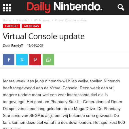
Home
X Archief
Wii Nieuws
Virtual Console update
X ARCHIEF
WII NIEUWS
Virtual Console update
Door
RandyY
-
18/04/2008
Iedere week lees je op nintendo-wii.blieb welke spellen Nintendo
heeft toegevoegd aan de Virtual Console. Deze week een vrij
magere update maar wel een zeer interessante titel die is
toegevoegd! Het gaat om Phantasy Star III: Generations of Doom.
Dit spel verscheen lang geleden op de Mega Drive. De Phantasy
Star serie van SEGA is altijd een vrij bekende serie geweest. De
fans kunnen deze titel vanaf nu dus downloaden. Het spel kost 800