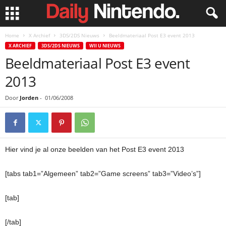
Home
X Archief
3DS/2DS Nieuws
Beeldmateriaal Post E3 event 2013
X ARCHIEF
3DS/2DS NIEUWS
WII U NIEUWS
Beeldmateriaal Post E3 event
2013
Door
Jorden
-
01/06/2008
Hier vind je al onze beelden van het Post E3 event 2013
[tabs tab1=”Algemeen” tab2=”Game screens” tab3=”Video’s”]
[tab]
[/tab]