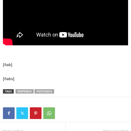
[/tab]
[/tabs]
TAGS
NINTENDO
POSTE32013
Vorig artikel
Volgend artikel