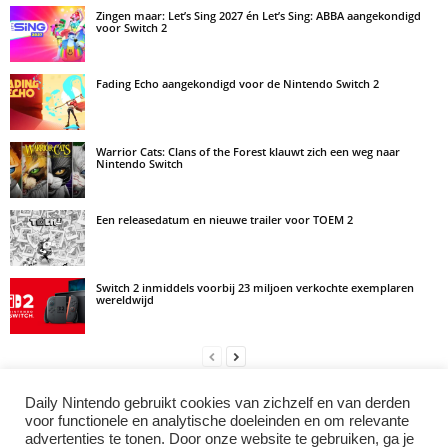
Zingen maar: Let’s Sing 2027 én Let’s Sing: ABBA aangekondigd
voor Switch 2
Fading Echo aangekondigd voor de Nintendo Switch 2
Warrior Cats: Clans of the Forest klauwt zich een weg naar
Nintendo Switch
Een releasedatum en nieuwe trailer voor TOEM 2
Switch 2 inmiddels voorbij 23 miljoen verkochte exemplaren
wereldwijd
Daily Nintendo gebruikt cookies van zichzelf en van derden
LAAT EEN REACTIE ACHTER
voor functionele en analytische doeleinden en om relevante
advertenties te tonen. Door onze website te gebruiken, ga je
Log in om een opmerking achter te laten