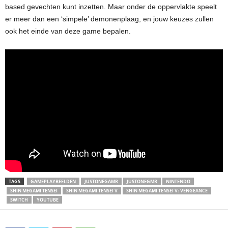
based gevechten kunt inzetten. Maar onder de oppervlakte speelt
er meer dan een ‘simpele’ demonenplaag, en jouw keuzes zullen
ook het einde van deze game bepalen.
TAGS
GAMEPLAYBEELDEN
JUSTONEGAMR
JUSTONEGMR
NINTENDO
SHIN MEGAMI TENSEI
SHIN MEGAMI TENSEI V
SHIN MEGAMI TENSEI V: VENGEANCE
SWITCH
YOUTUBE