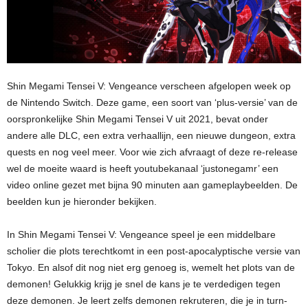
Shin Megami Tensei V: Vengeance verscheen afgelopen week op
de Nintendo Switch. Deze game, een soort van ‘plus-versie’ van de
oorspronkelijke Shin Megami Tensei V uit 2021, bevat onder
andere alle DLC, een extra verhaallijn, een nieuwe dungeon, extra
quests en nog veel meer. Voor wie zich afvraagt of deze re-release
wel de moeite waard is heeft youtubekanaal ‘justonegamr’ een
video online gezet met bijna 90 minuten aan gameplaybeelden. De
beelden kun je hieronder bekijken.
In Shin Megami Tensei V: Vengeance speel je een middelbare
scholier die plots terechtkomt in een post-apocalyptische versie van
Tokyo. En alsof dit nog niet erg genoeg is, wemelt het plots van de
demonen! Gelukkig krijg je snel de kans je te verdedigen tegen
deze demonen. Je leert zelfs demonen rekruteren, die je in turn-