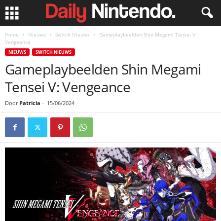
Home
Nieuws
Switch Nieuws
Gameplaybeelden Shin Megami Tensei V:
Vengeance
NIEUWS
SWITCH NIEUWS
Gameplaybeelden Shin Megami
Tensei V: Vengeance
Door
Patricia
-
15/06/2024