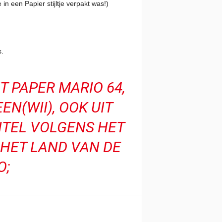
 een Papier stijltje verpakt was!)
s.
 PAPER MARIO 64,
N(WII), OOK UIT
ITEL VOLGENS HET
 HET LAND VAN DE
O;