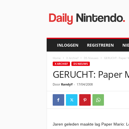
D
a
i
l
y
N
i
INLOGGEN
REGISTREREN
NI
n
t
Home
X Archief
DS Nieuws
GERUCHT: Paper M
e
X ARCHIEF
DS NIEUWS
n
GERUCHT: Paper Ma
d
o
Door
RandyY
-
17/04/2008
Jaren geleden maakte lag Paper Mario: L