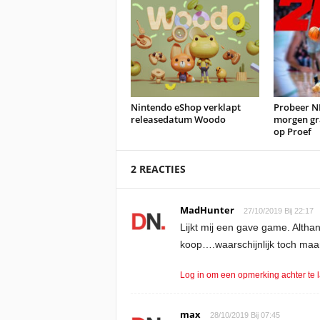
Nintendo eShop verklapt
Probeer N
releasedatum Woodo
morgen gr
op Proef
2 REACTIES
MadHunter
27/10/2019 Bij 22:17
Lijkt mij een gave game. Altha
koop….waarschijnlijk toch maa
Log in om een opmerking achter te 
max
28/10/2019 Bij 07:45