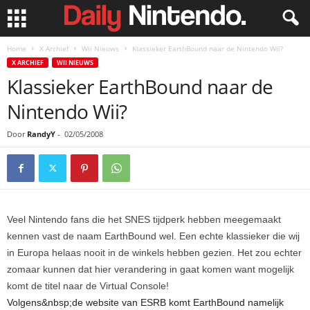
Home
X Archief
Wii Nieuws
Klassieker EarthBound naar de Nintendo Wii?
X ARCHIEF
WII NIEUWS
Klassieker EarthBound naar de
Nintendo Wii?
Door
RandyY
-
02/05/2008
Veel Nintendo fans die het SNES tijdperk hebben meegemaakt
kennen vast de naam
EarthBound wel. Een echte klassieker die wij
in Europa helaas nooit in de winkels hebben gezien. Het zou echter
zomaar kunnen dat hier verandering in gaat komen want mogelijk
komt de titel naar de Virtual Console!
Volgens&nbsp;de website van ESRB komt EarthBound namelijk