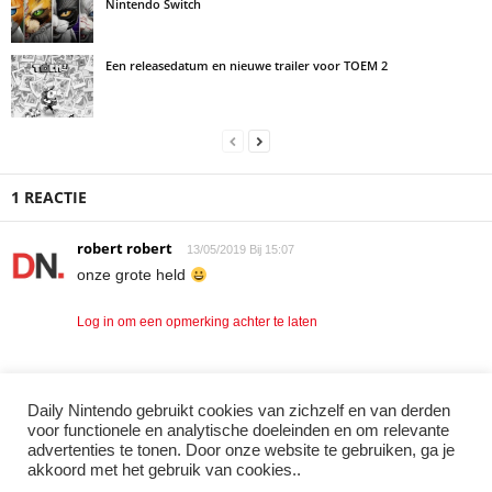
Nintendo Switch
Een releasedatum en nieuwe trailer voor TOEM 2
1 REACTIE
robert robert
13/05/2019 Bij 15:07
onze grote held
Log in om een opmerking achter te laten
Daily Nintendo gebruikt cookies van zichzelf en van derden
LAAT EEN REACTIE ACHTER
voor functionele en analytische doeleinden en om relevante
advertenties te tonen. Door onze website te gebruiken, ga je
Log in om een opmerking achter te laten
akkoord met het gebruik van cookies..