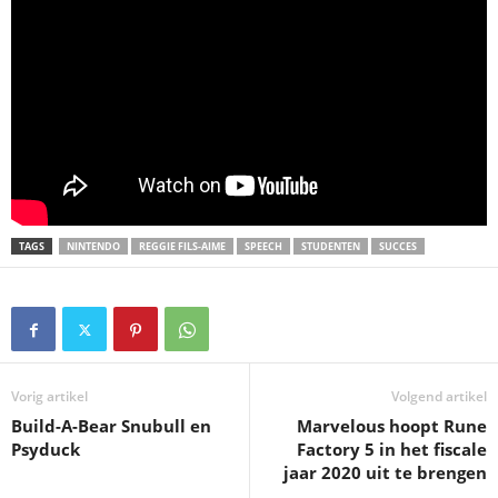
TAGS
NINTENDO
REGGIE FILS-AIME
SPEECH
STUDENTEN
SUCCES
Vorig artikel
Volgend artikel
Build-A-Bear Snubull en
Marvelous hoopt Rune
Psyduck
Factory 5 in het fiscale
jaar 2020 uit te brengen