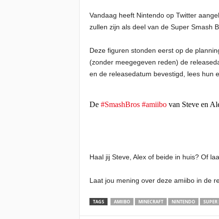
Vandaag heeft Nintendo op Twitter aangek
zullen zijn als deel van de Super Smash Br
Deze figuren stonden eerst op de planning 
(zonder meegegeven reden) de releasedatu
en de releasedatum bevestigd, lees hun e
De
#SmashBros
#amiibo
van Steve en Ale
Haal jij Steve, Alex of beide in huis? Of la
Laat jou mening over deze amiibo in de re
TAGS
AMIIBO
MINECRAFT
NINTENDO
SUPER 