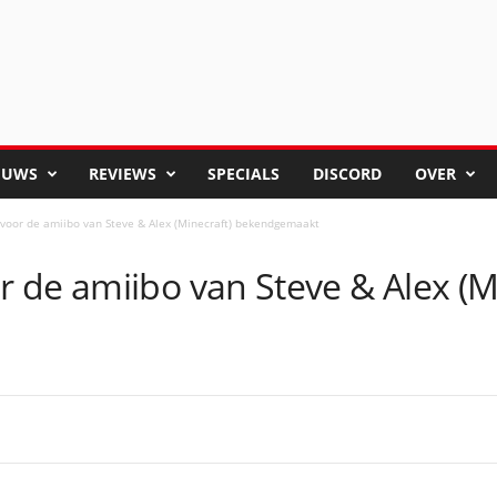
EUWS
REVIEWS
SPECIALS
DISCORD
OVER
oor de amiibo van Steve & Alex (Minecraft) bekendgemaakt
 de amiibo van Steve & Alex (Mi