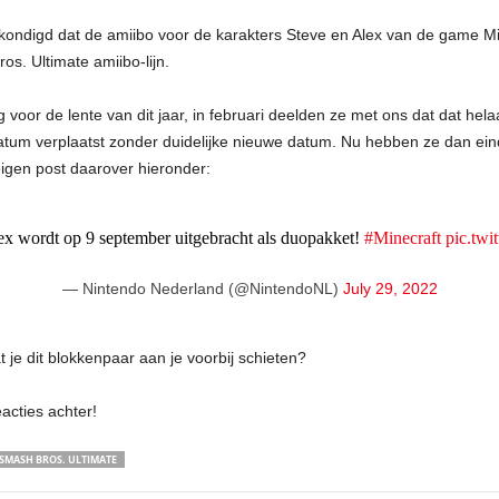
ondigd dat de amiibo voor de karakters Steve en Alex van de game Mi
os. Ultimate amiibo-lijn.
voor de lente van dit jaar, in februari deelden ze met ons dat dat hela
m verplaatst zonder duidelijke nieuwe datum. Nu hebben ze dan eindeli
igen post daarover hieronder:
x wordt op 9 september uitgebracht als duopakket!
#Minecraft
pic.tw
— Nintendo Nederland (@NintendoNL)
July 29, 2022
at je dit blokkenpaar aan je voorbij schieten?
acties achter!
SMASH BROS. ULTIMATE