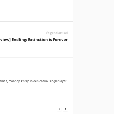
Volgend artikel
view] Endling: Extinction is Forever
mes, maar op z'n tijd is een casual singleplayer