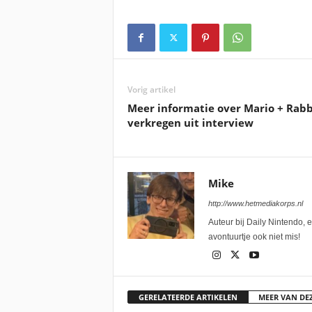
Vorig artikel
Meer informatie over Mario + Rabb
verkregen uit interview
Mike
http://www.hetmediakorps.nl
Auteur bij Daily Nintendo, 
avontuurtje ook niet mis!
GERELATEERDE ARTIKELEN
MEER VAN DE