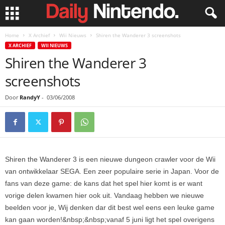
Home
X Archief
Wii Nieuws
Shiren the Wanderer 3 screenshots
X ARCHIEF
WII NIEUWS
Shiren the Wanderer 3
screenshots
Door
RandyY
-
03/06/2008
Shiren the Wanderer 3 is een nieuwe dungeon crawler voor de Wii
van ontwikkelaar SEGA. Een zeer populaire serie in Japan. Voor de
fans van deze game: de kans dat het spel hier komt is er want
vorige delen kwamen hier ook uit. Vandaag hebben we nieuwe
beelden voor je, Wij denken dar dit best wel eens een leuke game
kan gaan worden!&nbsp;&nbsp;vanaf 5 juni ligt het spel overigens