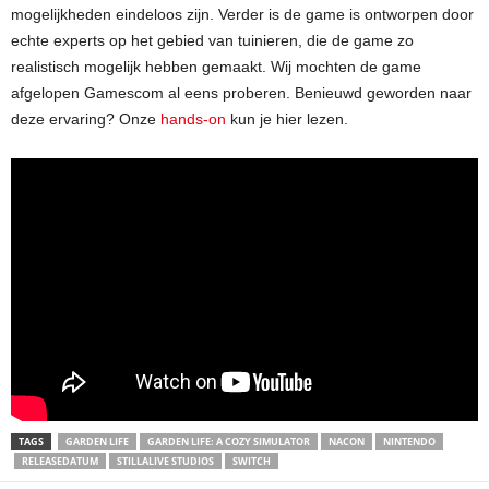
mogelijkheden eindeloos zijn. Verder is de game is ontworpen door
echte experts op het gebied van tuinieren, die de game zo
realistisch mogelijk hebben gemaakt. Wij mochten de game
afgelopen Gamescom al eens proberen. Benieuwd geworden naar
deze ervaring? Onze
hands-on
kun je hier lezen.
TAGS
GARDEN LIFE
GARDEN LIFE: A COZY SIMULATOR
NACON
NINTENDO
RELEASEDATUM
STILLALIVE STUDIOS
SWITCH