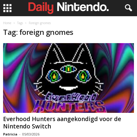
Home
Tags
Foreign gnomes
Tag: foreign gnomes
Everhood Hunters aangekondigd voor de
Nintendo Switch
Patricia
-
05/03/2026