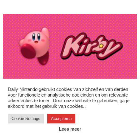
First 4 Figures onthult nieuw Kirby beeldje
Daily Nintendo gebruikt cookies van zichzelf en van derden
voor functionele en analytische doeleinden en om relevante
Jorden
-
27/04/2020
advertenties te tonen. Door onze website te gebruiken, ga je
akkoord met het gebruik van cookies..
Cookie Settings
Accepteren
Instagram
Facebook
X/Twitter
Youtube
Discord
Lees meer
© 2007–2026 Daily Nintendo