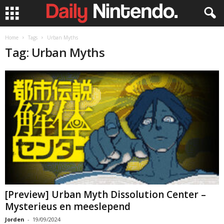
Home
Tags
Urban Myths
Tag: Urban Myths
[Preview] Urban Myth Dissolution Center –
Mysterieus en meeslepend
Jorden
-
19/09/2024