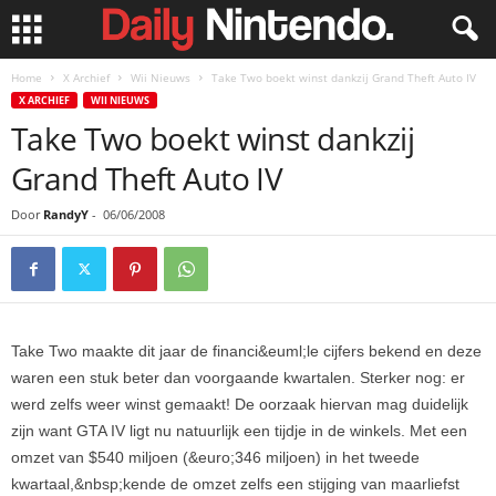
Home
X Archief
Wii Nieuws
Take Two boekt winst dankzij Grand Theft Auto IV
X ARCHIEF
WII NIEUWS
Take Two boekt winst dankzij
Grand Theft Auto IV
Door
RandyY
-
06/06/2008
Take Two maakte dit jaar de financi&euml;le cijfers bekend en deze
waren een stuk beter dan voorgaande kwartalen. Sterker nog: er
werd zelfs weer winst gemaakt! De oorzaak hiervan mag duidelijk
zijn want GTA IV ligt nu natuurlijk een tijdje in de winkels. Met een
omzet van $540 miljoen (&euro;346 miljoen) in het tweede
kwartaal,&nbsp;kende de omzet zelfs een stijging van maarliefst