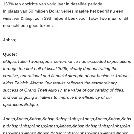
163% ten opzichte van vorig jaar in dezelfde periode.
In plaats van 50 miljoen Dollar verlies maakte het bedrijf nu een
winst van&nbsp; zo’n $98 miljoen! Leuk voor Takw Two maar of dit
nou echt een goed teken is…
&nbsp;
Quote:
&ldquo;Take-Two&rsquo;s performance has exceeded expectations
through the first half of fiscal 2008, clearly demonstrating the
creative, operational and financial strength of our business,&rdquo;
aldus Zelnick. &ldquo;Our results reflected the extraordinary
success of Grand Theft Auto IV, the value of our catalog of titles,
and our ongoing initiatives to improve the efficiency of our
operations.&rdquo;
&nbsp;&nbsp;&nbsp;&nbsp;&nbsp;&nbsp;&nbsp;&nbsp;&nbsp;&nbs
p;&nbsp;&nbsp;&nbsp;&nbsp;&nbsp;&nbsp;&nbsp;&nbsp;&nbsp;&n
bsp;&nbsp;&nbsp;&nbsp;&nbsp;&nbsp;&nbsp;&nbsp;&nbsp;&nbsp;