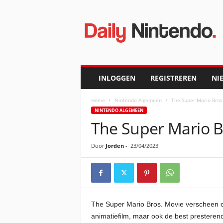
D
a
i
l
y
N
i
INLOGGEN
REGISTREREN
NI
n
t
Home
Nintendo Algemeen
The Super Mario Bros.
e
NINTENDO ALGEMEEN
n
The Super Mario Br
d
o
Door
Jorden
-
23/04/2023
The Super Mario Bros. Movie verscheen op 
animatiefilm, maar ook de best presteren