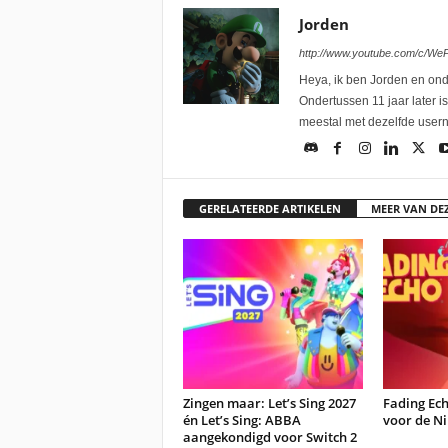
Jorden
http://www.youtube.com/c/W
Heya, ik ben Jorden en onde
Ondertussen 11 jaar later i
meestal met dezelfde user
GERELATEERDE ARTIKELEN
MEER VAN DE
Zingen maar: Let’s Sing 2027
Fading Ec
én Let’s Sing: ABBA
voor de Ni
aangekondigd voor Switch 2