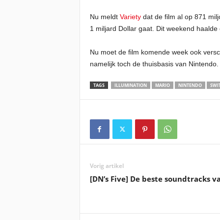
Nu meldt
Variety
dat de film al op 871 milj
1 miljard Dollar gaat. Dit weekend haalde 
Nu moet de film komende week ook verschij
namelijk toch de thuisbasis van Nintendo.
TAGS
ILLUMINATION
MARIO
NINTENDO
SWI
Vorig artikel
[DN’s Five] De beste soundtracks 