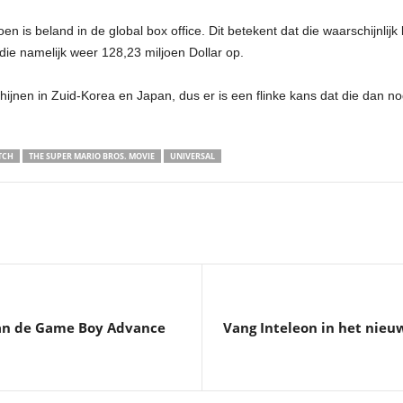
oen is beland in de global box office. Dit betekent dat die waarschijnli
die namelijk weer 128,23 miljoen Dollar op.
nen in Zuid-Korea en Japan, dus er is een flinke kans dat die dan nog
TCH
THE SUPER MARIO BROS. MOVIE
UNIVERSAL
van de Game Boy Advance
Vang Inteleon in het nieu