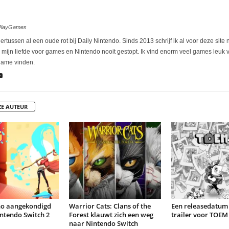
ePlayGames
rtussen al een oude rot bij Daily Nintendo. Sinds 2013 schrijf ik al voor deze site
s mijn liefde voor games en Nintendo nooit gestopt. Ik vind enorm veel games leuk v
name vinden.
ZE AUTEUR
ho aangekondigd
Warrior Cats: Clans of the
Een releasedatum
ntendo Switch 2
Forest klauwt zich een weg
trailer voor TOEM
naar Nintendo Switch