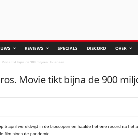
EUWS
REVIEWS
SPECIALS
DISCORD
OVER
 Movie tikt bijna de 900 miljoen Dollar aan
os. Movie tikt bijna de 900 mil
5 april wereldwijd in de bioscopen en haalde het ene record na het an
de film sinds de pandemie.