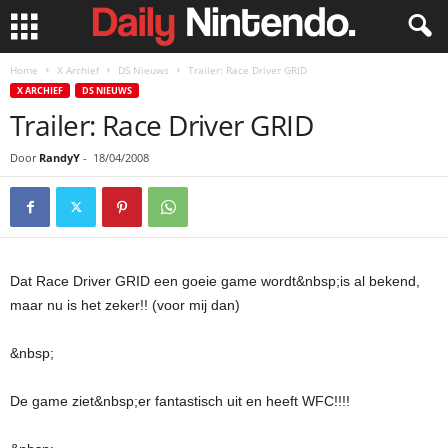
Home
X Archief
DS Nieuws
Trailer: Race Driver GRID
X ARCHIEF
DS NIEUWS
Trailer: Race Driver GRID
Door
RandyY
-
18/04/2008
Dat Race Driver GRID een goeie game wordt&nbsp;is al bekend,
maar nu is het zeker!! (voor mij dan)
&nbsp;
De game ziet&nbsp;er
fantastisch
uit en heeft WFC!!!!