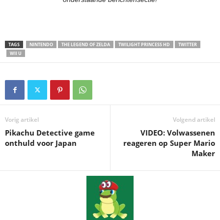
TAGS
NINTENDO
THE LEGEND OF ZELDA
TWILIGHT PRINCESS HD
TWITTER
WII U
Vorig artikel
Volgend artikel
Pikachu Detective game
VIDEO: Volwassenen
onthuld voor Japan
reageren op Super Mario
Maker