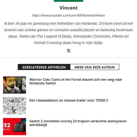
Vincent
https://www.youtube.com/user/MrNintendoViewer
Ik ben 34 jaar en jarenlang een liefhebber van Nintendo. Dit komt voort uit het
leveren van unieke games en consoles waarbij plezier en beleving bovenaan
staan. Series als The Legend of Zelda, Xenoblade Chronicles, Pikmin en
Animal Crossing staan hoog in mijn lijstje.
GERELATEERDE ARTIKELEN
MEER VAN DEZE AUTEUR
Warrior Cats: Clans of the Forest klauwt zich een weg naar
Nintendo Switch
Een releasedatum en nieuwe trailer voor TOEM 2
Switch 2 inmiddels voorbij 23 miljoen verkochte exemplaren
wereldwijd