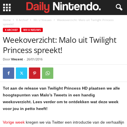
Home
X Archief
Wii U Nieuws
Weekoverzicht: Malo uit Twilight Princess
spreekt!
X ARCHIEF
WII U NIEUWS
Weekoverzicht: Malo uit Twilight
Princess spreekt!
Door
Vincent
-
26/01/2016
Tot aan de release van Twilight Princess HD plaatsen we alle
hoogtepunten van Malo’s Tweets in een handig
weekoverzicht. Lees verder om te ontdekken wat deze week
voor jou in petto heeft!
Vorige week
kregen we via Twitter een introductie van de verhaallijn