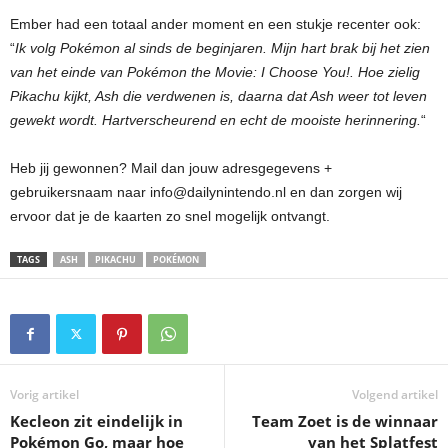
Ember had een totaal ander moment en een stukje recenter ook:
“
Ik volg Pokémon al sinds de beginjaren. Mijn hart brak bij het zien
van het einde van Pokémon the Movie: I Choose You!. Hoe zielig
Pikachu kijkt, Ash die verdwenen is, daarna dat Ash weer tot leven
gewekt wordt. Hartverscheurend en echt de mooiste herinnering.
“
Heb jij gewonnen? Mail dan jouw adresgegevens +
gebruikersnaam naar info@dailynintendo.nl en dan zorgen wij
ervoor dat je de kaarten zo snel mogelijk ontvangt.
TAGS
ASH
PIKACHU
POKÉMON
Vorig artikel
Volgend artikel
Kecleon zit eindelijk in
Team Zoet is de winnaar
Pokémon Go, maar hoe
van het Splatfest