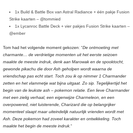
1x Build & Battle Box van Astral Radiance + één pakje Fusion
Strike kaarten – @tommied
1x Lycanroc Battle Deck + vier pakjes Fusion Strike kaarten –
@ember
Tom had het volgende moment gekozen: “
De ontmoeting met
charmante… de verdrietige momenten uit het eerste seizoen
maakte de meeste indruk, denk aan Marowak en de spooktocht,
gewonde pikachu die door Ash geholpen wordt waarna de
vriendschap pas echt start. Toch zou ik op nimmer 1 Charmander
zetten en het vlammetje wat bijna uitgaat. Zo sip. Tegelijkertijd het
begin van de leukste ash – pokemon relatie. Een lieve Charmander
met een zielig verhaal, een eigenwijze Charmeleon, en een
overpowered, niet luisterende, Charizard die op belangrijker
momenteel slaapt maar uiteindelijk natuurlijk vrienden wordt met
Ash. Deze pokemon had zoveel karakter en ontwikkeling. Toch
maakte het begin de meeste indruk.
“