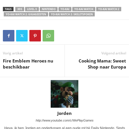
TAGS
3DS
LEVEL-5
NINTENDO
YO-KAI
YO-KAI WATCH
YO-KAI WATCH 2
YO-KAI WATCH 2: GIGAGEESTEN
YO-KAI WATCH 2: SKELETSPOKEN
Vorig artikel
Volgend artikel
Fire Emblem Heroes nu
Cooking Mama: Sweet
beschikbaar
Shop naar Europa
Jorden
http://www.youtube.com/c/WePlayGames
Heya, ik ben Jorden en ondertussen al een oude rot bij Daily Nintendo. Sinds