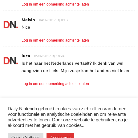
Log in om een opmerking achter te laten
Melvin
04/02/2017 Bij 09:38
Nice
Log in om een opmerking achter te laten
luca
05/02/2017 Bij 18:24
Is het naar het Nederlands vertaalt? Ik denk van wel
aangezien de titels. Mijn zusje kan het anders niet lezen.
Log in om een opmerking achter te laten
Daily Nintendo gebruikt cookies van zichzelf en van derden
LAAT EEN REACTIE ACHTER
voor functionele en analytische doeleinden en om relevante
advertenties te tonen. Door onze website te gebruiken, ga je
Log in om een opmerking achter te laten
akkoord met het gebruik van cookies..
Cookie Settings
Accepteren