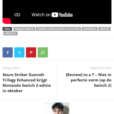
TAGS
BANDAI NAMCO
HASBRO GAMES JUNIOR COLLECTION
NINTENDO
SWITCH
SWITCH 2
Vorig artikel
Volgend artikel
Azure Striker Gunvolt
[Review] to a T – Niet in
Trilogy Enhanced krijgt
perfecte vorm (op de
Nintendo Switch 2-editie
Switch 2)
in oktober