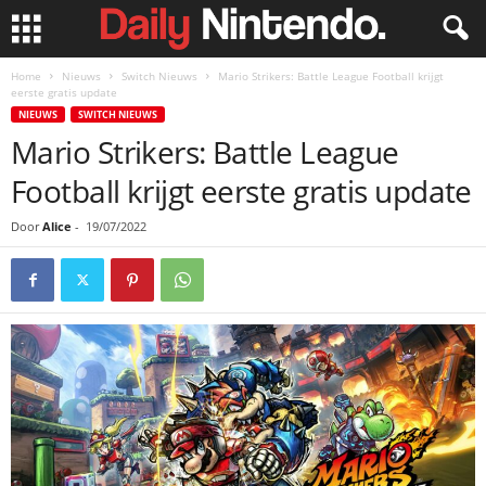
Home
Nieuws
Switch Nieuws
Mario Strikers: Battle League Football krijgt
eerste gratis update
NIEUWS
SWITCH NIEUWS
Mario Strikers: Battle League
Football krijgt eerste gratis update
Door
Alice
-
19/07/2022