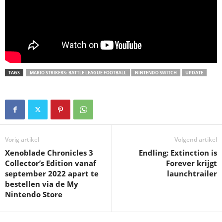
TAGS
MARIO STRIKERS: BATTLE LEAGUE FOOTBALL
NINTENDO SWITCH
UPDATE
Vorig artikel
Volgend artikel
Xenoblade Chronicles 3
Endling: Extinction is
Collector’s Edition vanaf
Forever krijgt
september 2022 apart te
launchtrailer
bestellen via de My
Nintendo Store