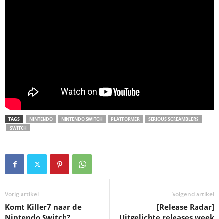
TAGS
NINTENDO
NINTENDO SWITCH
PLATFORMER
SERIOUS SCREAMBLERS
SWITCH
Vorig artikel
Volgend artikel
Komt Killer7 naar de
[Release Radar]
Nintendo Switch?
Uitgelichte releases week