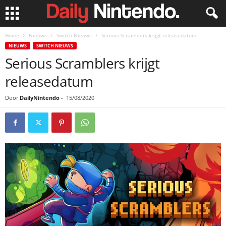
Home
Nieuws
Switch Nieuws
Serious Scramblers krijgt releasedatum
NIEUWS
SWITCH NIEUWS
Serious Scramblers krijgt
releasedatum
Door
DailyNintendo
-
15/08/2020