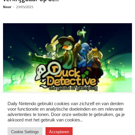
Noor
-
23/05/2025
Duck Detective: The Ghost of Glamping komt
Daily Nintendo gebruikt cookies van zichzelf en van derden
22 mei uit
voor functionele en analytische doeleinden en om relevante
Alice
-
30/04/2025
advertenties te tonen. Door onze website te gebruiken, ga je
akkoord met het gebruik van cookies..
Cookie Settings
Accepteren