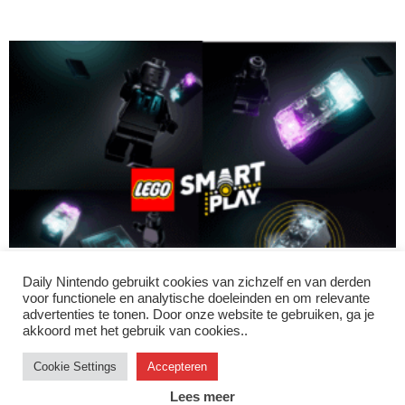
LEGO heeft Smart Play met onder andere
Daily Nintendo gebruikt cookies van zichzelf en van derden
Smart Bricks onthuld
voor functionele en analytische doeleinden en om relevante
Jorden
-
05/01/2026
advertenties te tonen. Door onze website te gebruiken, ga je
akkoord met het gebruik van cookies..
Cookie Settings
Accepteren
Instagram
Facebook
X/Twitter
Youtube
Discord
Lees meer