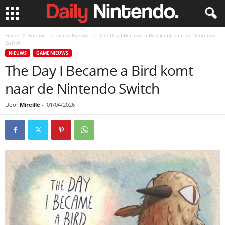
Home
Nieuws
Game Nieuws
The Day I Became a Bird komt naar de Nintendo
Switch
NIEUWS
GAME NIEUWS
The Day I Became a Bird komt
naar de Nintendo Switch
Door
Mireille
-
01/04/2026