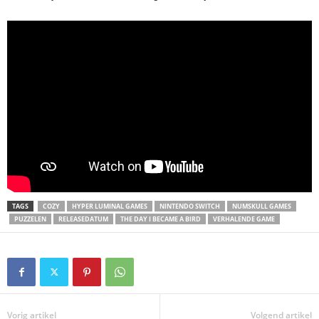
TAGS
COZY
HYPER LUMINAL GAMES
NINTENDO SWITCH
NUMSKULL GAMES
PUZZELEN
RELEASEDATUM
THE DAY I BECAME A BIRD
VERHALENDE GAME
Vorig artikel
Volgend artikel